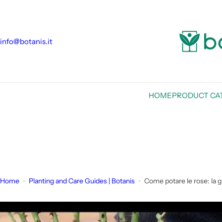
S
k
i
info@botanis.it
p
t
o
c
o
HOME
PRODUCT CA
n
t
e
n
t
Home
Planting and Care Guides | Botanis
Come potare le rose: la gu