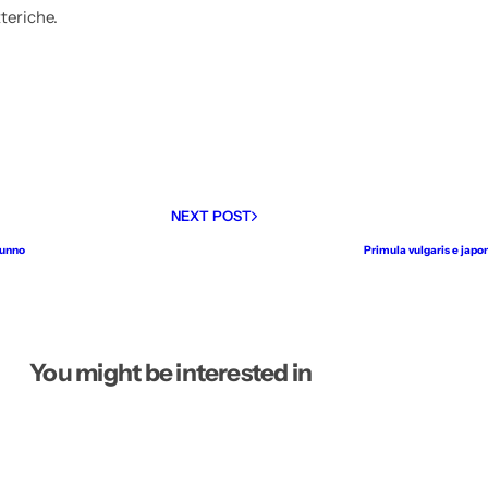
tteriche.
NEXT POST
tunno
Primula vulgaris e japo
You might be interested in