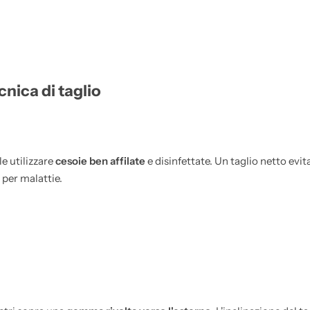
nica di taglio
e utilizzare
cesoie ben affilate
e disinfettate. Un taglio netto evit
per malattie.