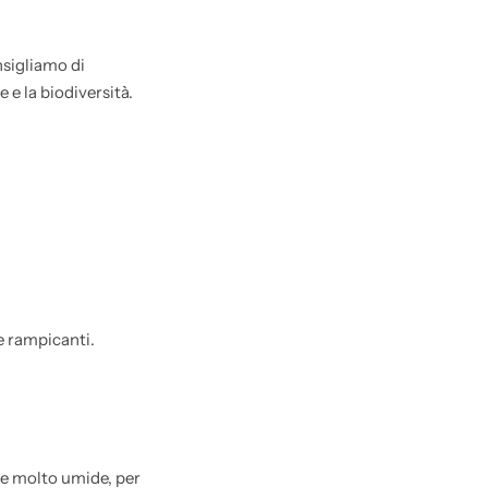
nsigliamo di
 e la biodiversità.
se rampicanti.
ne molto umide, per