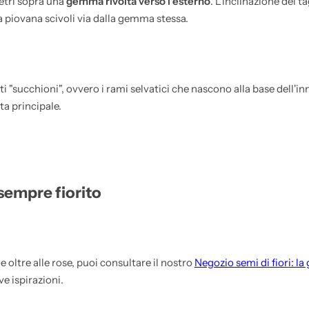
metri sopra una
gemma rivolta verso l'esterno
. L'inclinazione del t
a piovana scivoli via dalla gemma stessa.
i "succhioni", ovvero i rami selvatici che nascono alla base dell'in
ta principale.
sempre fiorito
e oltre alle rose, puoi consultare il nostro
Negozio semi di fiori: l
e ispirazioni.