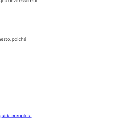
aglio deve essere di
nesto, poiché
a guida completa