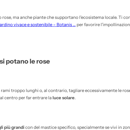
o rose, ma anche piante che supportano l'ecosistema locale. Ti co
iardino vivace e sostenibile – Botanis ...
per favorire l'impollinazione
si potano le rose
i rami troppo lunghi o, al contrario, tagliare eccessivamente le ro
l centro per far entrare la
luce solare
.
gli più grandi
con del mastice specifico, specialmente se vivi in zo